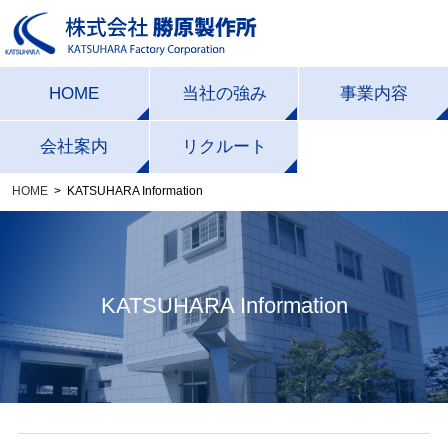
HOME
当社の強み
事業内容
一貫生産体制
受託製造事業
会社案内
リクルート
HOME
KATSUHARA Information
加工技術力
エクステリア事業
会社概要・沿革
設備一覧
社長挨拶
経営理念・経営方
企画デザイン力
KATSUHARA Information
針
品質への取り組み
ISOの取り組み
CSR活動