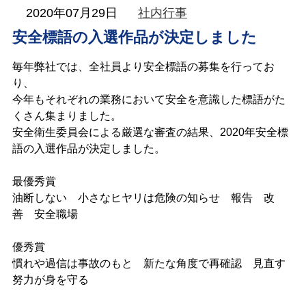
KATSUHARA
2020年07月29日
社内行事
Information
安全標語の入選作品が決定しました
毎年弊社では、全社員より安全標語の募集を行ってお
り、
今年もそれぞれの業務において安全を意識した標語がた
くさん集まりました。
安全衛生委員会による厳選な審査の結果、2020年安全標
語の入選作品が決定しました。
最優秀賞
油断しない 小さなヒヤリは危険の知らせ 報告 改
善 安全職場
優秀賞
慣れや過信は事故のもと 新たな角度で再確認 見直す
努力が身を守る