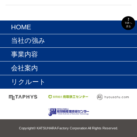
HOME
当社の強み
NEWS
事業内容
一貫生産体制
会社案内
受託製造事業
加工技術力
リクルート
会社概要・沿革
エクステリア事業
設備一覧
データで見る勝原製作所
社長挨拶
企画デザイン力
職場環境
経営理念・経営方針
品質への取り組み
Copyright© KATSUHARA Factory Corporation All Rights Reserved.
制度・福利厚生
ISOの取り組み