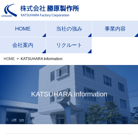
HOME
当社の強み
事業内容
一貫生産体制
受託製造事業
会社案内
リクルート
HOME
KATSUHARA Information
加工技術力
エクステリア事業
会社概要・沿革
設備一覧
社長挨拶
経営理念・経営方
企画デザイン力
KATSUHARA Information
針
品質への取り組み
ISOの取り組み
CSR活動