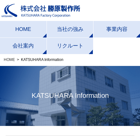
HOME
当社の強み
事業内容
一貫生産体制
受託製造事業
会社案内
リクルート
HOME
KATSUHARA Information
加工技術力
エクステリア事業
会社概要・沿革
設備一覧
社長挨拶
経営理念・経営方
企画デザイン力
KATSUHARA Information
針
品質への取り組み
ISOの取り組み
CSR活動