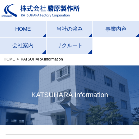
HOME
当社の強み
事業内容
一貫生産体制
受託製造事業
会社案内
リクルート
HOME
KATSUHARA Information
加工技術力
エクステリア事業
会社概要・沿革
設備一覧
社長挨拶
経営理念・経営方
企画デザイン力
KATSUHARA Information
針
品質への取り組み
ISOの取り組み
CSR活動